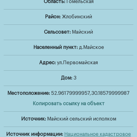
Область:
Гомельская
Район:
Жлобинский
Наши
герои
Сельсовет:
Майский
Населенный пункт:
д.Майское
Новости
и
Адрес:
ул.Первомайская
истории
Дом:
3
Военные
Местоположение:
52.96179999957,30.18579999987
истории
Копировать ссылку на объект
Другие
Источник:
Майский сельский исполком
проекты
Источник информации:
Национальное кадастровое