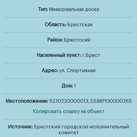
Тип:
Мемориальная доска
Наши
Область:
Брестская
герои
Район:
Брестский
Новости
Населенный пункт:
г.Брест
и
истории
Адрес:
ул. Спортивная
Дом:
1
Военные
истории
Местоположение:
52.10220000013,23.681100000265
Копировать ссылку на объект
Другие
проекты
Источник:
Брестский городской исполнительный
комитет