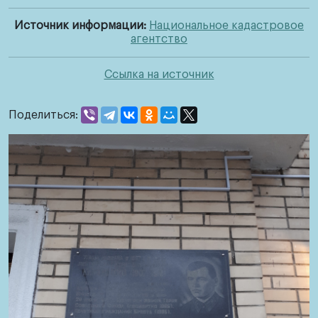
Книга
Источник информации:
Национальное кадастровое
памяти
агентство
Под
Ссылка на источник
мирной
звездой
Поделиться:
Шаг
в
историю
Беларусь
кистью
потомков
Маяки
памяти