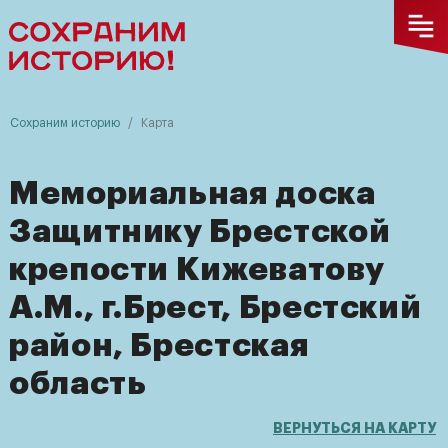
Сохраним историю
Карта
Мемориальная доска
Сохраним
Защитнику Брестской
историю
крепости Кижеватову
О
А.М., г.Брест, Брестский
проекте
район, Брестская
Карта
область
памятников
ВОВ
ВЕРНУТЬСЯ НА КАРТУ